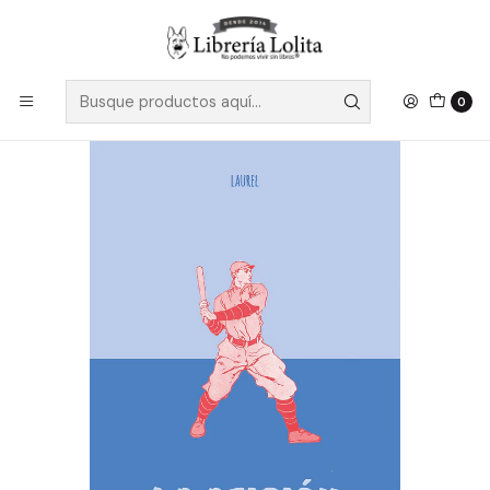
Despacho a todo Chile
Leer más
Inicio
Pendiente 32
La Aficion - Martin Cinzano
0