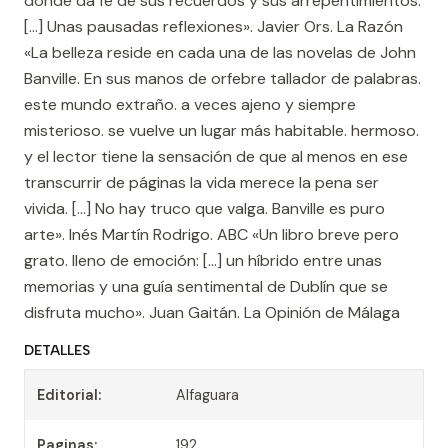
donde da fe de sus recuerdos y sus arrepentimientos.
[...] Unas pausadas reflexiones». Javier Ors. La Razón
«La belleza reside en cada una de las novelas de John
Banville. En sus manos de orfebre tallador de palabras.
este mundo extraño. a veces ajeno y siempre
misterioso. se vuelve un lugar más habitable. hermoso.
y el lector tiene la sensación de que al menos en ese
transcurrir de páginas la vida merece la pena ser
vivida. [...] No hay truco que valga. Banville es puro
arte». Inés Martín Rodrigo. ABC «Un libro breve pero
grato. lleno de emoción: […] un híbrido entre unas
memorias y una guía sentimental de Dublín que se
disfruta mucho». Juan Gaitán. La Opinión de Málaga
DETALLES
Editorial:
Alfaguara
Paginas:
192