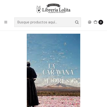
Despacho a todo Chile
Leer más
Inicio
Pendiente 20
La Caravana De Las Flores - Guaita Searle, Diego
0