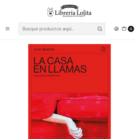
Despacho a todo Chile
Leer más
Inicio
Ficción
Literatura Contemporánea
Literatura Anglosajona
La Casa En Llamas - Ann Beattie
0