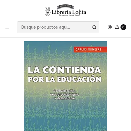
Despacho a todo Chile
Leer más
Inicio
Pendiente 2
La Contienda Por La Educacion - Ornelas, Carlos
0