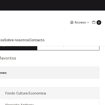
Acceso
0
GROOSHAM - HOROWITZ
tos
Sobre nosotros
Contacto
regar Al Carro
Comprar Ahora
 favoritos
ones
Fondo Cultura Economica