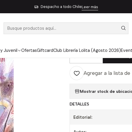
Inicio
Pendiente 2
La Granja Groosham - Horowitz Anthony
Despacho a todo Chile
Leer más
|
LA GRANJA 
ANTHONY
 y Juvenil
Ofertas
Giftcard
Club Librería Lolita (Agosto 2026)
Even
Ag
Cantidad
Agregar a la lista de
Mostrar stock de ubicaci
DETALLES
Editorial: