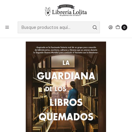
Despacho a todo Chile
Leer más
Inicio
Ficción
Novela Histórica
La Guardiana De Los Libros Quemados - Labuskes, Brianna
0