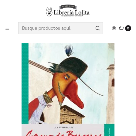
Despacho a todo Chile
Leer más
Inicio
Pendiente 12
La Historia De Cyrano De Bergerac - Expl. Por Benni, S.
0