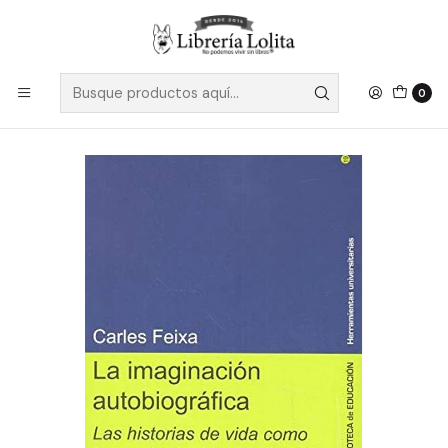
Despacho a todo Chile
Leer más
Inicio
No Ficción
Ciencias Sociales y Humanidades
Teoría Literaria
La Imaginacion Autobiografica - Feixa, Carles
0