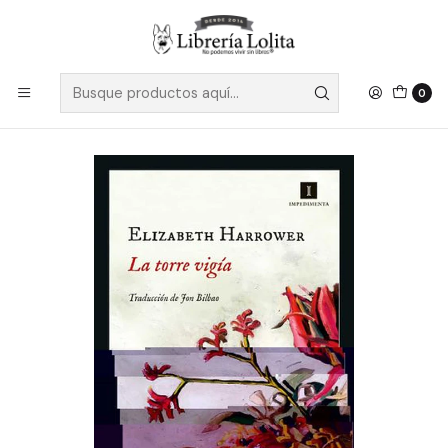
Despacho a todo Chile
Leer más
Inicio
Ficción
Literatura Contemporánea
Literatura Anglosajona
La Torre Vigia - Harrower, Elizabeth
0