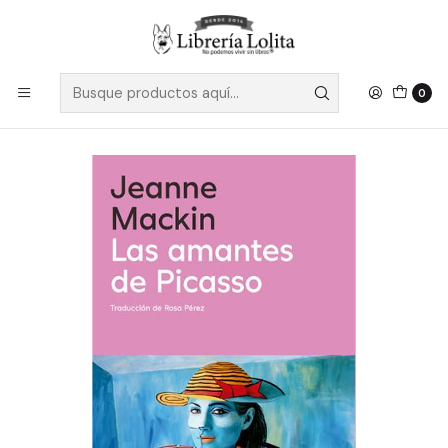
Despacho a todo Chile
Leer más
Inicio
Ficción
Literatura Contemporánea
Literatura Anglosajona
Las Amantes De Picasso - Mackin, Jeanne
0