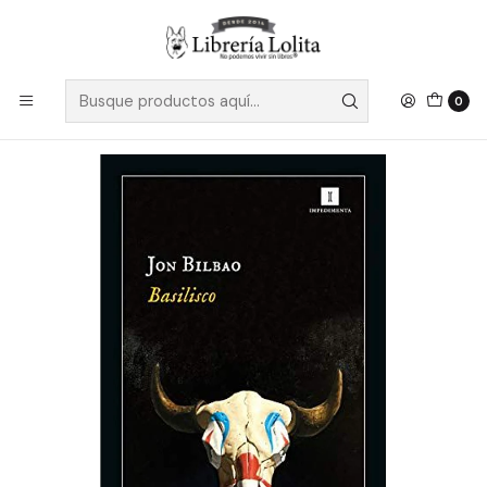
Despacho a todo Chile
Leer más
Inicio
Ficción
Literatura Contemporánea
Literatura Europea
Basilisco - Bilbao, Jon
0