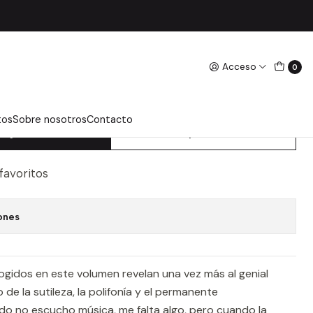
lser, Robert
Acceso
0
E SE DECIR SOBRE LA
LSER, ROBERT
tos
Sobre nosotros
Contacto
regar Al Carro
Comprar Ahora
 favoritos
ones
gidos en este volumen revelan una vez más al genial
e la sutileza, la polifonía y el permanente
do no escucho música, me falta algo, pero cuando la