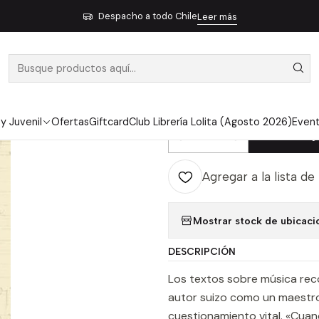
cción
Artes
Música
Lo Mejor Que Se Decir Sobre La Musica - Wa
Despacho a todo Chile
Leer más
|
LO MEJOR QU
MUSICA - WA
 y Juvenil
Ofertas
Giftcard
Club Librería Lolita (Agosto 2026)
Even
Ag
Cantidad
Agregar a la lista de
Mostrar stock de ubicaci
DESCRIPCIÓN
Los textos sobre música reco
autor suizo como un maestro d
cuestionamiento vital. «Cuan