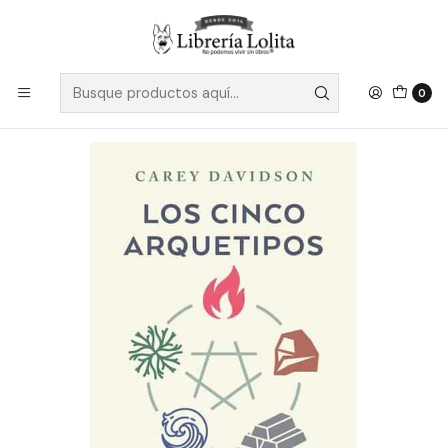
Despacho a todo Chile
Leer más
Inicio
No Ficción
Ciencias Sociales y Humanidades
Psicología
Los Cinco Arquetipos - Davidson, Carey
0