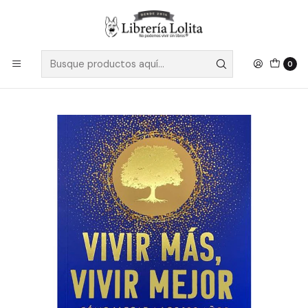
Despacho a todo Chile
Leer más
Inicio
No Ficción
Crecimiento Personal
Autoayuda
Vivir Mas, Vivir Mejor ¿Como Llegar A Los Cien Años Con
Calidad De Vida? - Larrain, Felipe; Marin, Pedro Paulo;
0
Valenzuela, Eduardo