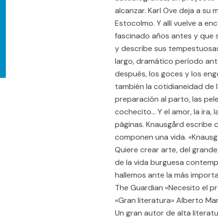
alcanzar. Karl Ove deja a su
Estocolmo. Y allí vuelve a en
fascinado años antes y que s
y describe sus tempestuosas
largo, dramático período ant
después, los goces y los eng
también la cotidianeidad de la
preparación al parto, las pel
cochecito... Y el amor, la ira,
páginas. Knausgård escribe 
componen una vida. «Knausgår
Quiere crear arte, del grande
de la vida burguesa contem
hallemos ante la más importa
The Guardian «Necesito el p
«Gran literatura» Alberto Ma
Un gran autor de alta literat