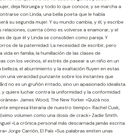
 mujer, deja Noruega y todo lo que conoce, y se marcha a
contrarse con Linda, una bella poeta que le había
erá su segunda mujer. Y su mundo cambia, y él, y escribe
 relaciones, cuenta cómo es volverse a enamorar, y el
es de que él y Linda se consoliden como pareja. Y
orros de la paternidad. La necesidad de escribir, pero
 vida en familia, la humillación de las clases de
eas con los vecinos, el estrés de pasear a un niño en un
 la belleza, el aburrimiento y la exaltación fluyen en estas
con una veracidad punzante sobre los instantes que
d no es un gruñón irritado, sino un apasionado idealista.
, y quiere luchar contra la uniformidad y la conformidad
poránea». James Wood, The New Yorker «Quizá nos
nte empresa literaria de nuestro tiempo». Rachel Cusk,
róximo volumen como una dosis de crack» Zadie Smith.
nguel «La crónica personal más descarnada jamás escrita.
ura» Jorge Carrión, El País «Sus palabras emiten unas