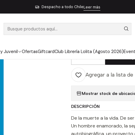
Pendiente 12
Mi Lucha 2 Un Hombre Enamorado (C) - Knausgard, K
Despacho a todo Chile
Leer más
|
MI LUCHA 2
(C) - KNAUS
 y Juvenil
Ofertas
Giftcard
Club Librería Lolita (Agosto 2026)
Even
Ag
Cantidad
Agregar a la lista de
Mostrar stock de ubicaci
DESCRIPCIÓN
De la muerte a la vida. De se
Un hombre enamorado, la seg
autobiográfica, un proyecto