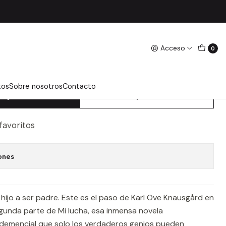
arl Ove
Acceso
0
 UN HOMBRE ENAMORADO
GARD, KARL OVE
tos
Sobre nosotros
Contacto
regar Al Carro
Comprar Ahora
 favoritos
ones
r hijo a ser padre. Este es el paso de Karl Ove Knausgård en
unda parte de Mi lucha, esa inmensa novela
 demencial que solo los verdaderos genios pueden