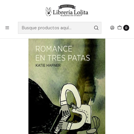
Despacho a todo Chile
Leer más
Inicio
Pendiente 3
Romance En Tres Patas
0