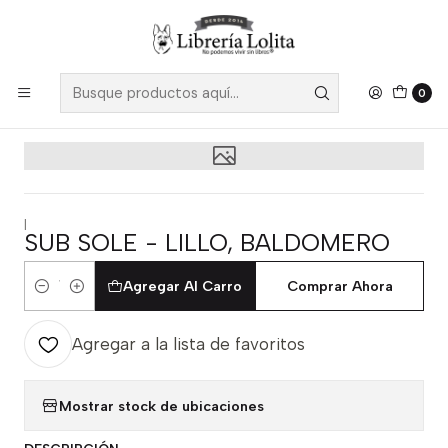
Despacho a todo Chile
Leer más
Inicio
Ficción
Literatura Contemporánea
Literatura Chilena
Sub Sole - Lillo, Baldomero
0
|
SUB SOLE - LILLO, BALDOMERO
Agregar Al Carro
Comprar Ahora
Cantidad
Agregar a la lista de favoritos
Mostrar stock de ubicaciones