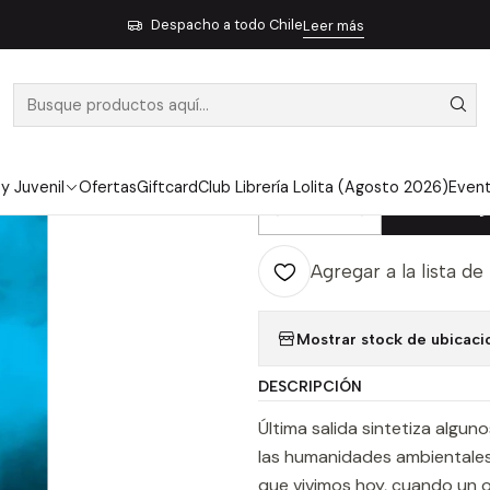
iente 32
Ultima Salida Las Humanidades Y La Crisis Climatica - Mi
Despacho a todo Chile
Leer más
|
ULTIMA SALI
CRISIS CLIMA
 y Juvenil
Ofertas
Giftcard
Club Librería Lolita (Agosto 2026)
Even
Ag
Cantidad
Agregar a la lista de
Mostrar stock de ubicaci
DESCRIPCIÓN
Última salida sintetiza algu
las humanidades ambientales
que vivimos hoy, cuando un o