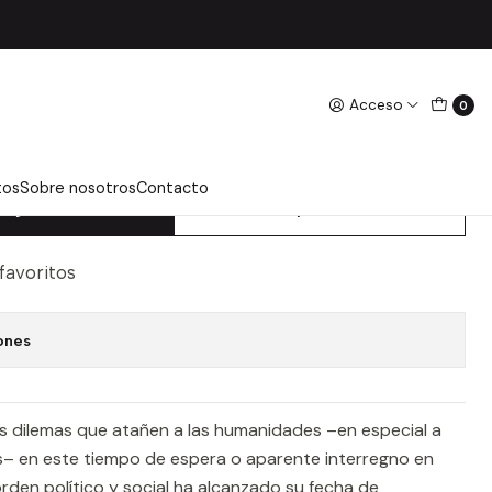
ssana, Sergio
Acceso
0
DA LAS HUMANIDADES Y LA
TICA - MISSANA, SERGIO
tos
Sobre nosotros
Contacto
regar Al Carro
Comprar Ahora
 favoritos
ones
nos dilemas que atañen a las humanidades –en especial a
– en este tiempo de espera o aparente interregno en
rden político y social ha alcanzado su fecha de