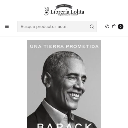
Despacho a todo Chile
Leer más
Inicio
No Ficción
Biografía y Memoria
Una Tierra Prometida - Obama, Barack
0