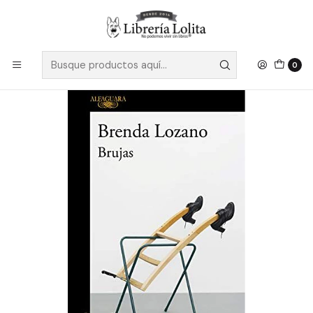
Despacho a todo Chile
Leer más
Inicio
Pendiente 10
Brujas - Lozano, Brenda
0