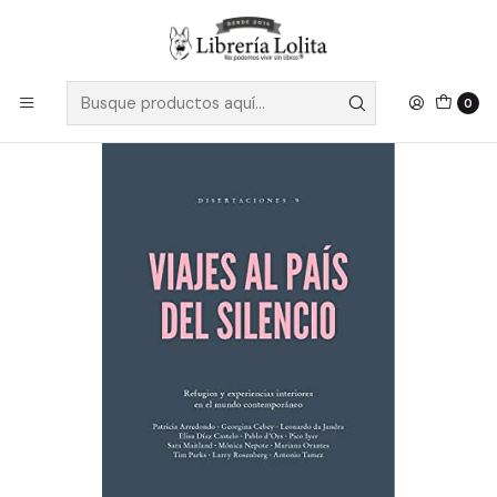
Despacho a todo Chile
Leer más
Inicio
Pendiente 3
Viaje Al Pais Del Silencio
0