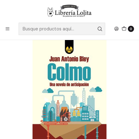
Despacho a todo Chile
Leer más
Inicio
Pendiente 30
Colmo Una Novela De Anticipacion
0