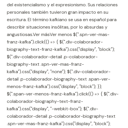
del existencialismo y el expresionismo. Sus relaciones
personales también tuvieron gran impacto en su
escritura. El término kafkiano se usa en español para
describir situaciones insólitas, por lo absurdas y
angustiosas.Ver másVer menos $(".spn-ver-mas-
franz-kafka").click(() => { $(".div-colaborador-
biography-text-franz-kafka").css("display", "block");
$(".div-colaborador-detail .p-colaborador-
biography-text .spn-ver-mas-franz-
kafka").css("display", "none"); $(".div-colaborador-
detail .p-colaborador-biography-text .span-ver-
menos-franz-kafka").css("display", "block"); });
$(".span-ver-menos-franz-kafka").click(() => { $(".div-
colaborador-biography-text-franz-
kafka").css("display", "-webkit-box"); $(".div-
colaborador-detail .p-colaborador-biography-text
.spn-ver-mas-franz-kafka").css("display", "block");