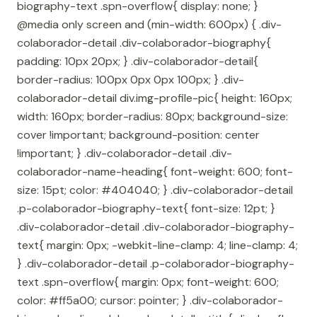
biography-text .spn-overflow{ display: none; }
@media only screen and (min-width: 600px) { .div-
colaborador-detail .div-colaborador-biography{
padding: 10px 20px; } .div-colaborador-detail{
border-radius: 100px 0px 0px 100px; } .div-
colaborador-detail div.img-profile-pic{ height: 160px;
width: 160px; border-radius: 80px; background-size:
cover !important; background-position: center
!important; } .div-colaborador-detail .div-
colaborador-name-heading{ font-weight: 600; font-
size: 15pt; color: #404040; } .div-colaborador-detail
.p-colaborador-biography-text{ font-size: 12pt; }
.div-colaborador-detail .div-colaborador-biography-
text{ margin: 0px; -webkit-line-clamp: 4; line-clamp: 4;
} .div-colaborador-detail .p-colaborador-biography-
text .spn-overflow{ margin: 0px; font-weight: 600;
color: #ff5a00; cursor: pointer; } .div-colaborador-