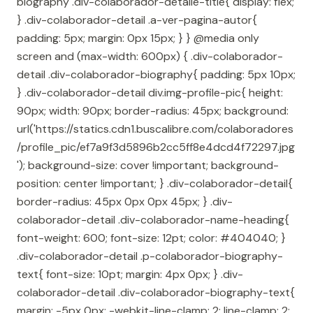
biography .div-colaborador-detalle-title{ display: flex;
} .div-colaborador-detail .a-ver-pagina-autor{
padding: 5px; margin: 0px 15px; } } @media only
screen and (max-width: 600px) { .div-colaborador-
detail .div-colaborador-biography{ padding: 5px 10px;
} .div-colaborador-detail div.img-profile-pic{ height:
90px; width: 90px; border-radius: 45px; background:
url('https://statics.cdn1.buscalibre.com/colaboradores
/profile_pic/ef7a9f3d5896b2cc5ff8e4dcd4f72297.jpg
'); background-size: cover !important; background-
position: center !important; } .div-colaborador-detail{
border-radius: 45px 0px 0px 45px; } .div-
colaborador-detail .div-colaborador-name-heading{
font-weight: 600; font-size: 12pt; color: #404040; }
.div-colaborador-detail .p-colaborador-biography-
text{ font-size: 10pt; margin: 4px 0px; } .div-
colaborador-detail .div-colaborador-biography-text{
margin: -5px 0px; -webkit-line-clamp: 2; line-clamp: 2;