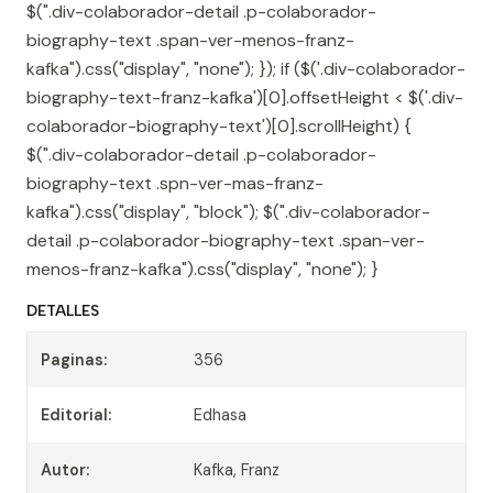
$(".div-colaborador-detail .p-colaborador-
biography-text .span-ver-menos-franz-
kafka").css("display", "none"); }); if ($('.div-colaborador-
biography-text-franz-kafka')[0].offsetHeight < $('.div-
colaborador-biography-text')[0].scrollHeight) {
$(".div-colaborador-detail .p-colaborador-
biography-text .spn-ver-mas-franz-
kafka").css("display", "block"); $(".div-colaborador-
detail .p-colaborador-biography-text .span-ver-
menos-franz-kafka").css("display", "none"); }
DETALLES
Paginas:
356
Editorial:
Edhasa
Autor:
Kafka, Franz