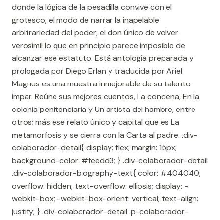
donde la lógica de la pesadilla convive con el
grotesco; el modo de narrar la inapelable
arbitrariedad del poder; el don único de volver
verosímil lo que en principio parece imposible de
alcanzar ese estatuto. Está antología preparada y
prologada por Diego Erlan y traducida por Ariel
Magnus es una muestra inmejorable de su talento
impar. Reúne sus mejores cuentos, La condena, En la
colonia penitenciaria y Un artista del hambre, entre
otros; más ese relato único y capital que es La
metamorfosis y se cierra con la Carta al padre. .div-
colaborador-detail{ display: flex; margin: 15px;
background-color: #feedd3; } .div-colaborador-detail
.div-colaborador-biography-text{ color: #404040;
overflow: hidden; text-overflow: ellipsis; display: -
webkit-box; -webkit-box-orient: vertical; text-align:
justify; } .div-colaborador-detail .p-colaborador-