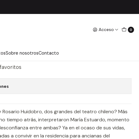
Acceso
0
ZA
regar Al Carro
Comprar Ahora
tos
Sobre nosotros
Contacto
 favoritos
ones
y Rosario Huidobro, dos grandes del teatro chileno? Más
ho tiempo atrás, interpretaron María Estuardo, momento
a desconfianza entre ambas? Ya en el ocaso de sus vidas,
gadas a convivir en la residencia para ancianas del