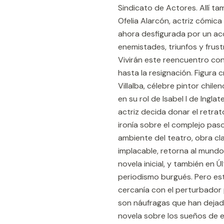
Sindicato de Actores. Allí t
Ofelia Alarcón, actriz cómica
ahora desfigurada por un acc
enemistades, triunfos y frus
Vivirán este reencuentro con
hasta la resignación. Figura c
Villalba, célebre pintor chil
en su rol de Isabel I de Ingla
actriz decida donar el retrat
ironía sobre el complejo pas
ambiente del teatro, obra c
implacable, retorna al mundo 
novela inicial, y también en Ú
periodismo burgués. Pero est
cercanía con el perturbador 
son náufragas que han dejado
novela sobre los sueños de e