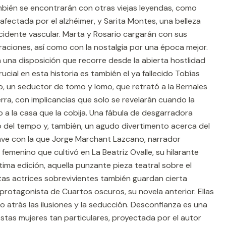
ambién se encontrarán con otras viejas leyendas, como
 afectada por el alzhéimer, y Sarita Montes, una belleza
idente vascular. Marta y Rosario cargarán con sus
traciones, así como con la nostalgia por una época mejor.
 una disposición que recorre desde la abierta hostlidad
rucial en esta historia es también el ya fallecido Tobías
eno, un seductor de tomo y lomo, que retrató a la Bernales
terra, con implicancias que solo se revelarán cuando la
o a la casa que la cobija. Una fábula de desgarradora
o del tempo y, también, un agudo divertimento acerca del
lave con la que Jorge Marchant Lazcano, narrador
femenino que cultivó en La Beatriz Ovalle, su hilarante
ltima edición, aquella punzante pieza teatral sobre el
as actrices sobrevivientes también guardan cierta
protagonista de Cuartos oscuros, su novela anterior. Ellas
 atrás las ilusiones y la seducción. Desconfianza es una
stas mujeres tan particulares, proyectada por el autor