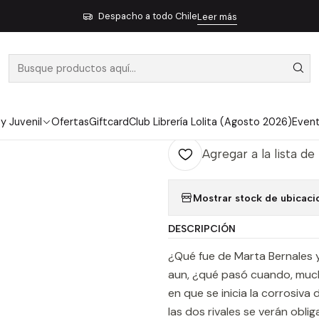
Inicio
Pendiente 25
Desconfianza
Despacho a todo Chile
Leer más
|
DESCONFIAN
Ag
Cantidad
 y Juvenil
Ofertas
Giftcard
Club Librería Lolita (Agosto 2026)
Even
Agregar a la lista de
Mostrar stock de ubicaci
DESCRIPCIÓN
¿Qué fue de Marta Bernales 
aun, ¿qué pasó cuando, muc
en que se inicia la corrosiv
las dos rivales se verán obli