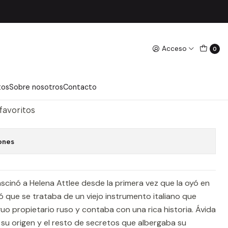
Acceso
0
 LEV - ATTLEE, HELENA
regar Al Carro
Comprar Ahora
tos
Sobre nosotros
Contacto
 favoritos
ones
fascinó a Helena Attlee desde la primera vez que la oyó en
ó que se trataba de un viejo instrumento italiano que
uo propietario ruso y contaba con una rica historia. Ávida
e su origen y el resto de secretos que albergaba su