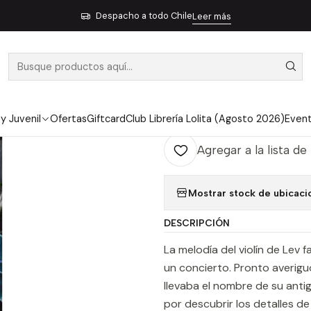
Inicio
Pendiente 10
El Violin De Lev - Attlee, Helena
Despacho a todo Chile
Leer más
|
EL VIOLIN DE
Ag
Cantidad
 y Juvenil
Ofertas
Giftcard
Club Librería Lolita (Agosto 2026)
Even
Agregar a la lista de
Mostrar stock de ubicaci
DESCRIPCIÓN
La melodía del violín de Lev 
un concierto. Pronto averigu
llevaba el nombre de su antig
por descubrir los detalles d