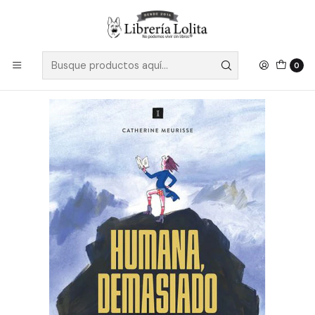
Despacho a todo Chile
Leer más
Inicio
Pendiente 10
Humana Demasiado Humana - Meurisse, Catherine
0