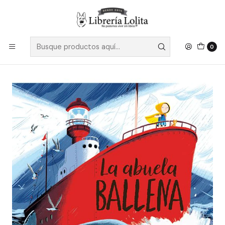
Despacho a todo Chile
Leer más
Inicio
Infantil y Juvenil
Cuentos y Libro álbum (3-6 años)
La Abuela Ballena - Davies, Benji
0