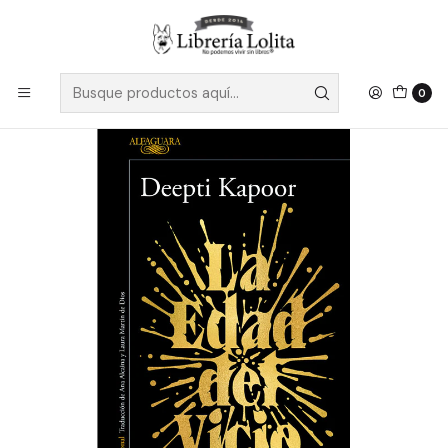
Despacho a todo Chile
Leer más
Inicio
Pendiente 10
La Edad Del Vicio - Kapoor, Deepti
0