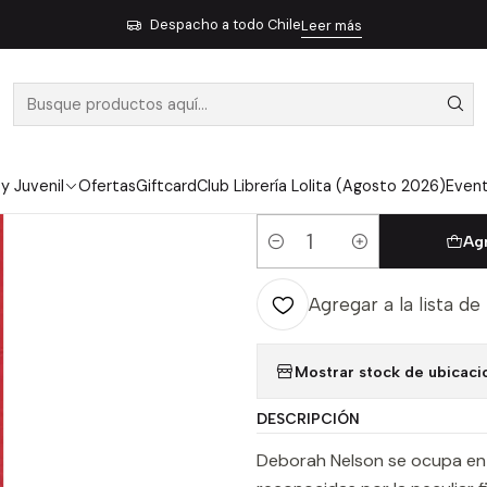
Ensayo
Las Implacables Arbus Arendt Didion Mccarthy Sontag Wei
Despacho a todo Chile
Leer más
|
LAS IMPLACA
DIDION MCCA
NELSON, DE
 y Juvenil
Ofertas
Giftcard
Club Librería Lolita (Agosto 2026)
Even
Ag
Cantidad
Agregar a la lista de
Mostrar stock de ubicaci
DESCRIPCIÓN
Deborah Nelson se ocupa en e