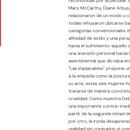
reconocidas por la peculiar 
Mary McCarthy, Diane Arbus, 
relacionaron de un modo u otr
todas rehusaron ubicarse baj
categorías convencionales d
afinidad de estilo y una per
hacia el sufrimiento: aquello
una aversión personal hacia 
asentimental que dictaba enfo
"Las implacables" propone u
a la empatía como la postura 
su arte, estas seis mujeres h
tratarse de manera concreta, d
crueldad. Como muestra Debo
una importante contra-tradic
partir de la segunda mitad del
por otro, la ironía desaprensi
realidad sin consuelos ni co