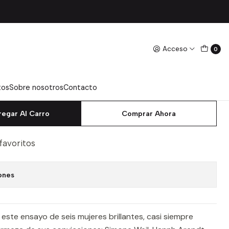
l - Nelson, Deborah
Acceso
0
BLES ARBUS ARENDT
RTHY SONTAG WEIL -
BORAH
tos
Sobre nosotros
Contacto
regar Al Carro
Comprar Ahora
 favoritos
ones
ste ensayo de seis mujeres brillantes, casi siempre