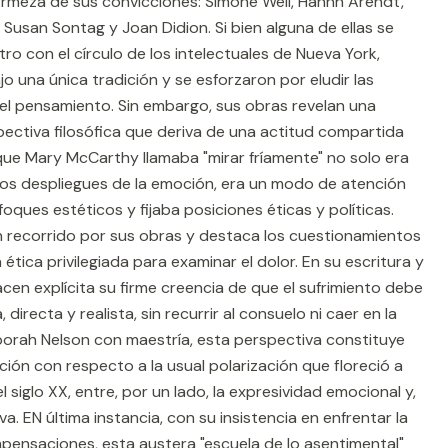
firmeza de sus convicciones: Simone Weil, Hannh Arendt,
Susan Sontag y Joan Didion. Si bien alguna de ellas se
o con el círculo de los intelectuales de Nueva York,
o una única tradición y se esforzaron por eludir las
el pensamiento. Sin embargo, sus obras revelan una
spectiva filosófica que deriva de una actitud compartida
 que Mary McCarthy llamaba "mirar fríamente" no solo era
los despliegues de la emoción, era un modo de atención
ques estéticos y fijaba posiciones éticas y políticas.
n recorrido por sus obras y destaca los cuestionamientos
ética privilegiada para examinar el dolor. En su escritura y
acen explícita su firme creencia de que el sufrimiento debe
irecta y realista, sin recurrir al consuelo ni caer en la
rah Nelson con maestría, esta perspectiva constituye
ión con respecto a la usual polarización que floreció a
 siglo XX, entre, por un lado, la expresividad emocional y,
va. EN última instancia, con su insistencia en enfrentar la
mpensaciones, esta austera "escuela de lo asentimental"