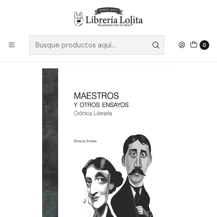
Despacho a todo Chile
Leer más
Inicio
Pendiente 21
Maestros Y Otros Ensayos - Iturra, Carlos
0