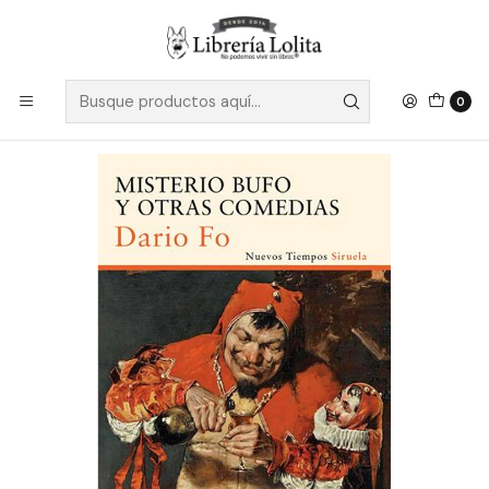
Despacho a todo Chile
Leer más
Inicio
Pendiente 18
Misterio Bufo Y Otras Comedias - Fo, Dario
0