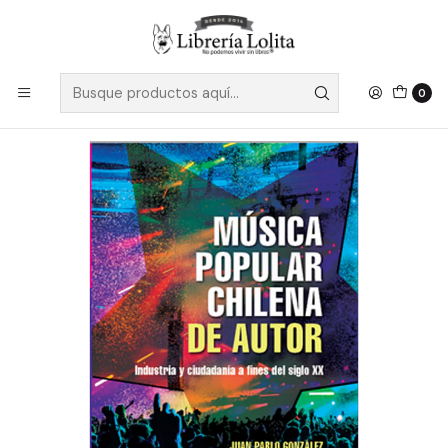
Despacho a todo Chile
Leer más
Inicio
No Ficción
Artes
Música
Musica Popular Chilena De Autor - Gonzalez, Juan Pablo
0