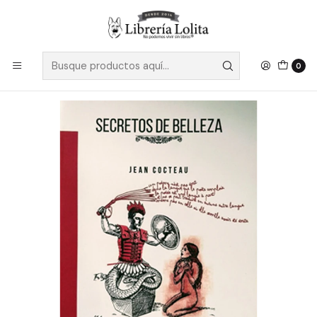
Despacho a todo Chile
Leer más
Inicio
No Ficción
Ciencias Sociales y Humanidades
Teoría Literaria
Secretos De Belleza - Cocteau, Jean
0